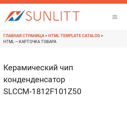
П
е
р
е
й
Производство ЭКБ с номенклатурой более 5000 позиций
т
ГЛАВНАЯ СТРАНИЦА
>
HTML TEMPLATE CATALOG
>
и
HTML — КАРТОЧКА ТОВАРА
к
с
о
д
Керамический чип
е
р
конденденсатор
ж
и
SLCCM-1812F101Z50
м
о
м
у